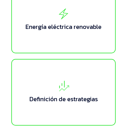
Soluciones a medida de
Energía eléctrica renovable
suministro de energía eléctrica.
Procesos de
Ingeniería, Operación
Definición de estrategias
y mantenimiento.